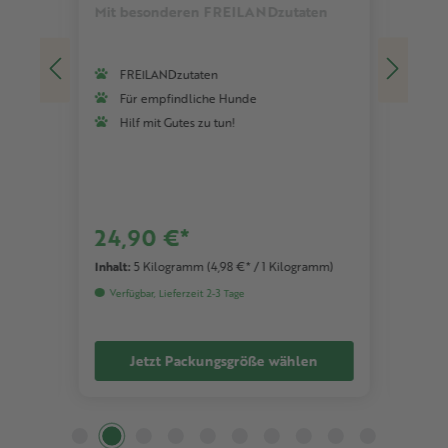
Mit besonderen FREILANDzutaten
Mit 
FREILANDzutaten
F
Für empfindliche Hunde
F
Hilf mit Gutes zu tun!
H
24,90 €*
24
mm)
Inhalt:
5 Kilogramm
(4,98 €* / 1 Kilogramm)
Inhal
Verfügbar, Lieferzeit 2-3 Tage
Ver
Jetzt Packungsgröße wählen