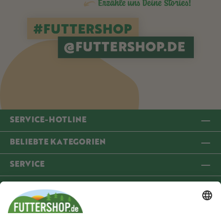
Erzähle uns Deine Stories!
#FUTTERSHOP
@FUTTERSHOP.DE
SERVICE-HOTLINE
BELIEBTE KATEGORIEN
SERVICE
INFORMATIONEN
COMMUNITY