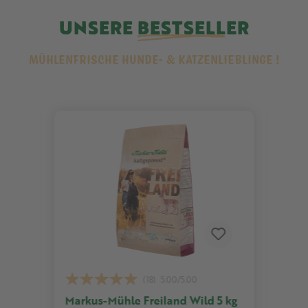
UNSERE
BESTSELLER
MÜHLENFRISCHE HUNDE- & KATZENLIEBLINGE !
Produktgalerie überspringen
(18)
5.00/5.00
Markus-Mühle Freiland Wild 5 kg
Mark