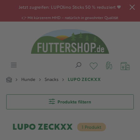
alt springen
Jetzt zugreifen: LUPOlino Sticks 50 % reduziert 🧡
👉 Mit kürzerem MHD – natürlich in gewohnter Qualität
Hunde
Snacks
LUPO ZECKXX
Produkte filtern
LUPO ZECKXX
1 Produkt