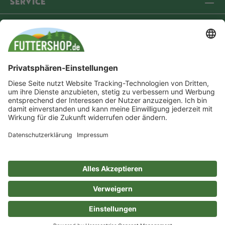
SERVICE
INFORMATIONEN
COMMUNITY
VERSANDPARTNER
ZAHLUNGSMETHODEN
* Alle Preise inkl. gesetzl. Mehrwertsteuer zzgl.
Versandkosten
und ggf.
Nachnahmegebühren, wenn nicht anders angegeben. Durchgestrichene Preise
entsprechen der unverbindlichen Preisempfehlung (UVP) des Herstellers.
Dein Online-Werksverkauf für:
®