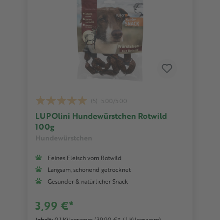
(5)
5.00/5.00
LUPOlini Hundewürstchen Rotwild
100g
Hundewürstchen
Feines Fleisch vom Rotwild
Langsam, schonend getrocknet
Gesunder & natürlicher Snack
3,99 €*
Inhalt:
0.1 Kilogramm
(39,90 €* / 1 Kilogramm)