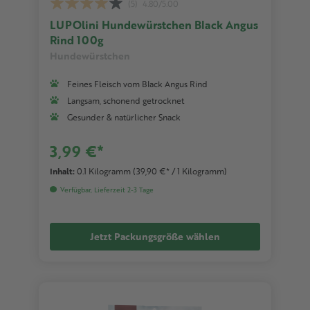
(5)
4.80/5.00
LUPOlini Hundewürstchen Black Angus
Rind 100g
Hundewürstchen
Feines Fleisch vom Black Angus Rind
Langsam, schonend getrocknet
Gesunder & natürlicher Snack
3,99 €*
Inhalt:
0.1 Kilogramm
(39,90 €* / 1 Kilogramm)
Verfügbar, Lieferzeit 2-3 Tage
Jetzt Packungsgröße wählen