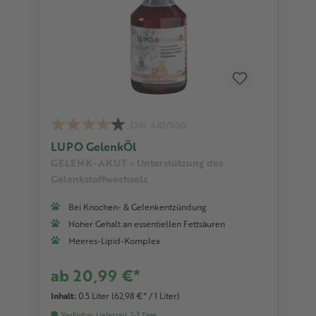
(24)
4.83/5.00
LUPO GelenkÖl
GELENK-AKUT - Unterstützung des
Gelenkstoffwechsels
Bei Knochen- & Gelenkentzündung
Hoher Gehalt an essentiellen Fettsäuren
Meeres-Lipid-Komplex
ab 20,99 €*
Inhalt:
0.5 Liter
(62,98 €* / 1 Liter)
Verfügbar, Lieferzeit 2-3 Tage