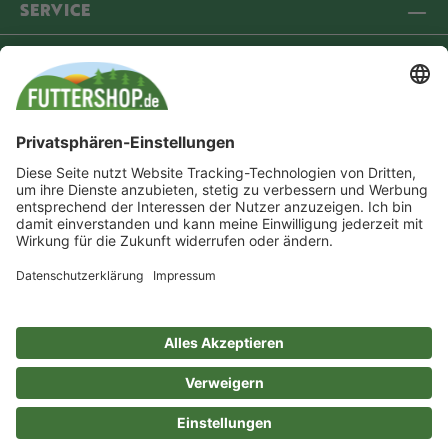
SERVICE
INFORMATIONEN
COMMUNITY
VERSANDPARTNER
ZAHLUNGSMETHODEN
* Alle Preise inkl. gesetzl. Mehrwertsteuer zzgl.
Versandkosten
und ggf.
Nachnahmegebühren, wenn nicht anders angegeben. Durchgestrichene Preise
entsprechen der unverbindlichen Preisempfehlung (UVP) des Herstellers.
Dein Online-Werksverkauf für:
®