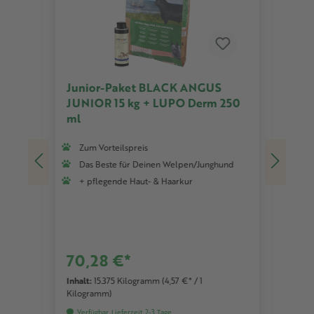
Junior-Paket BLACK ANGUS
JUNIOR 15 kg + LUPO Derm 250
BLA
ml
& B-
Hund
Zum Vorteilspreis
Das Beste für Deinen Welpen/Junghund
Ju
+ pflegende Haut- & Haarkur
Bi
Ve
Ge
Ka
70,28 €*
ab
Inhalt:
15.375 Kilogramm
(4,57 €* / 1
Kilogramm)
Inhal
Verfügbar, Lieferzeit 2-3 Tage
Ver