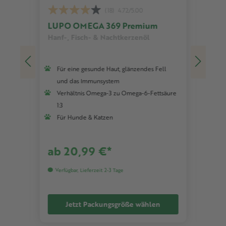
(18)
4.72/5.00
LUPO OMEGA 369 Premium
LU
Hanf-, Fisch- & Nachtkerzenöl
Für 
Für eine gesunde Haut, glänzendes Fell
Fe
und das Immunsystem
Fe
aar
Verhältnis Omega-3 zu Omega-6-Fettsäure
Ak
igten
1:3
En
Für Hunde & Katzen
Fe
ab
ab 20,99 €*
liter)
Inhal
Verfügbar, Lieferzeit 2-3 Tage
Ver
Jetzt Packungsgröße wählen