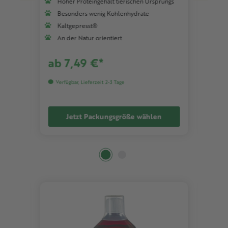
ungs
Hoher Proteingehalt tierischen Ursprungs
Ho
Besonders wenig Kohlenhydrate
Be
Kaltgepresst®
Ka
An der Natur orientiert
An
ab 7,49 €*
ab
Verfügbar, Lieferzeit 2-3 Tage
Ver
Jetzt Packungsgröße wählen
Produktgalerie überspringen