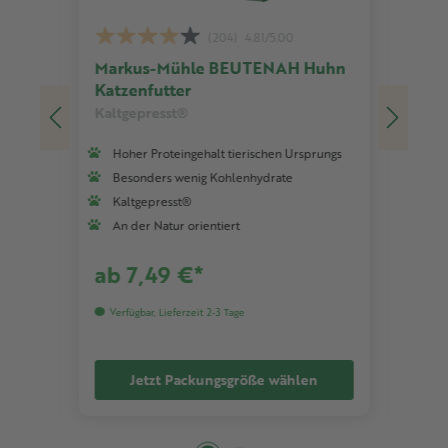
(204)
4.81/5.00
Markus-Mühle BEUTENAH Huhn
Mar
Katzenfutter
Tru
Kaltgepresst®
Kalt
ungs
Hoher Proteingehalt tierischen Ursprungs
Ho
Besonders wenig Kohlenhydrate
Be
Kaltgepresst®
Ka
An der Natur orientiert
An
ab 7,49 €*
ab
Verfügbar, Lieferzeit 2-3 Tage
Ver
Jetzt Packungsgröße wählen