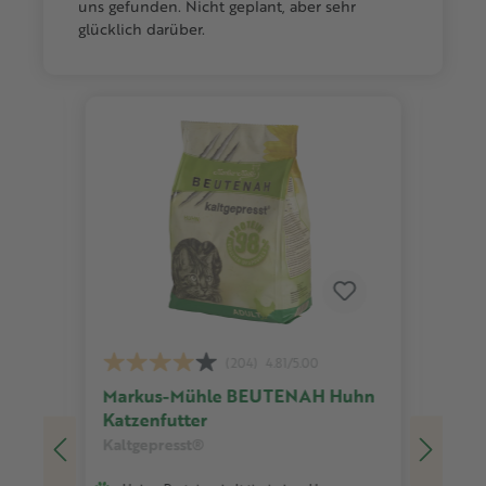
uns gefunden. Nicht geplant, aber sehr
glücklich darüber.
Produktgalerie überspringen
(204)
4.81/5.00
Markus-Mühle BEUTENAH Huhn
Mar
Katzenfutter
Tru
Kaltgepresst®
Kalt