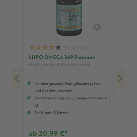
(18)
4.72/5.00
LUPO OMEGA 369 Premium
LU
Hanf-, Fisch- & Nachtkerzenöl
Für 
Für eine gesunde Haut, glänzendes Fell
Fe
und das Immunsystem
Fe
aar
Verhältnis Omega-3 zu Omega-6-Fettsäure
Ak
igten
1:3
En
Für Hunde & Katzen
Fe
ab
ab 20,99 €*
liter)
Inhal