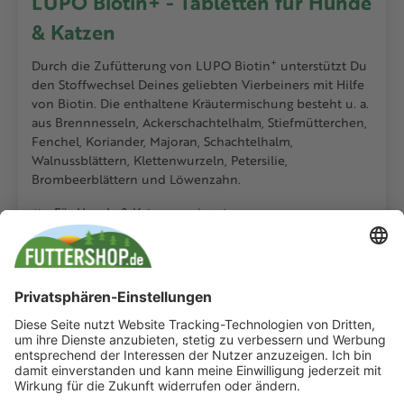
LUPO Biotin+ - Tabletten für Hunde
& Katzen
+
Durch die Zufütterung von LUPO Biotin
unterstützt Du
den Stoffwechsel Deines geliebten Vierbeiners mit Hilfe
von Biotin. Die enthaltene Kräutermischung besteht u. a.
aus Brennnesseln, Ackerschachtelhalm, Stiefmütterchen,
Fenchel, Koriander, Majoran, Schachtelhalm,
Walnussblättern, Klettenwurzeln, Petersilie,
Brombeerblättern und Löwenzahn.
Für Hunde & Katzen geeignet
Stärkt Haut, Fell & Krallen
Enthält Mikroalgen
Biotin ist unentbehrlich für das Wachstum der Zellen
& den Abbau von Fettsäuren &
vorbeugend gegen Pigmentstörungen / Ergrauen
sowie
Verhornungsstörungen, gestörtes Krallenwachstum
ZUR PRODUKTVORSCHAU