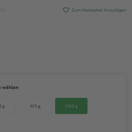
Zum Merkzettel hinzufügen
.00
auswählen
e wählen
5 g
675 g
1100 g