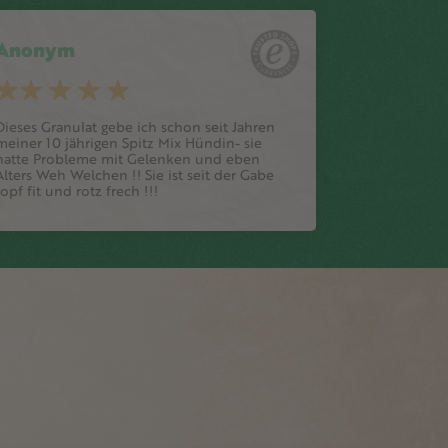
Anonym
Dieses Granulat gebe ich schon seit Jahren
meiner 10 jährigen Spitz Mix Hündin- sie
hatte Probleme mit Gelenken und eben
Alters Weh Welchen !! Sie ist seit der Gabe
topf fit und rotz frech !!!