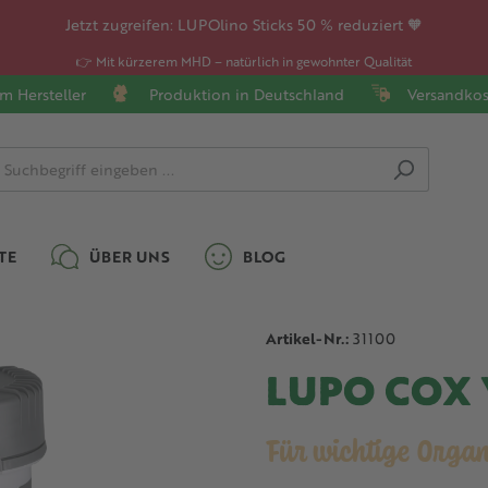
Jetzt zugreifen: LUPOlino Sticks 50 % reduziert 🧡
👉 Mit kürzerem MHD – natürlich in gewohnter Qualität
m Hersteller
Produktion in Deutschland
Versandkos
TE
ÜBER UNS
BLOG
Artikel-Nr.:
31100
LUPO COX V
Für wichtige Orga