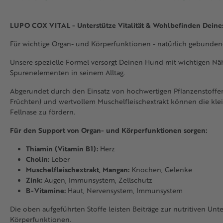
LUPO COX VITAL - Unterstütze Vitalität & Wohlbefinden Deines
Für wichtige Organ- und Körperfunktionen - natürlich gebundene 
Unsere spezielle Formel versorgt Deinen Hund mit wichtigen Nä
Spurenelementen in seinem Alltag.
Abgerundet durch den Einsatz von hochwertigen Pflanzenstoffen
Früchten) und wertvollem Muschelfleischextrakt können die klein
Fellnase zu fördern.
Für den Support von Organ- und Körperfunktionen sorgen:
Thiamin (Vitamin B1):
Herz
Cholin:
Leber
Muschelfleischextrakt, Mangan:
Knochen, Gelenke
Zink:
Augen, Immunsystem, Zellschutz
B-Vitamine:
Haut, Nervensystem, Immunsystem
Die oben aufgeführten Stoffe leisten Beiträge zur nutritiven U
Körperfunktionen.