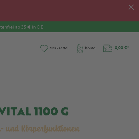
tenfrei ab 35 € in DE
0,00 €*
Merkzettel
Konto
ITAL 1100 G
n- und Körperfunktionen