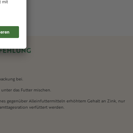
FEHLUNG
rpackung bei.
 unter das Futter mischen.
nes gegenüber Alleinfuttermitteln erhöhtem Gehalt an Zink, nur
mttagesration verfüttert werden.