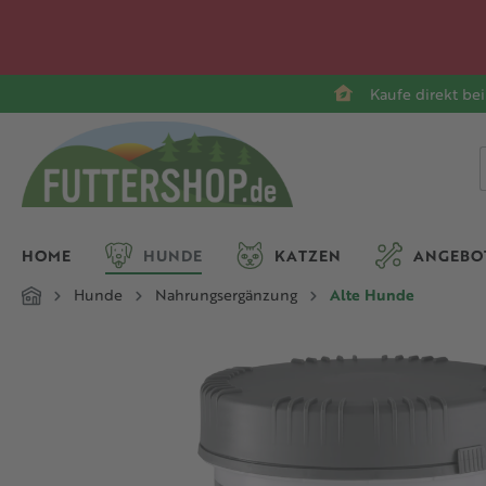
springen
Zur Hauptnavigation springen
Kaufe direkt bei
HOME
HUNDE
KATZEN
ANGEBO
Hunde
Nahrungsergänzung
Alte Hunde
Bildergalerie überspringen