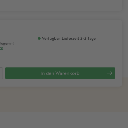
Verfügbar, Lieferzeit 2-3 Tage
Kilogramm)
ten
 Gib den gewünschten Wert ein oder be
In den Warenkorb