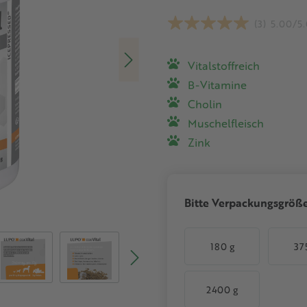
(3)
5.00/5
Vitalstoffreich
B-Vitamine
Cholin
Muschelfleisch
Zink
Bitte Verpackungsgröß
180 g
37
2400 g