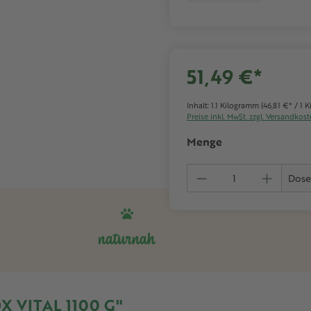
51,49 €*
Inhalt:
1.1 Kilogramm
(46,81 €* / 1 
Preise inkl. MwSt. zzgl. Versandkos
Menge
Produkt Anzahl:
Dose
naturnah
VITAL 1100 G"