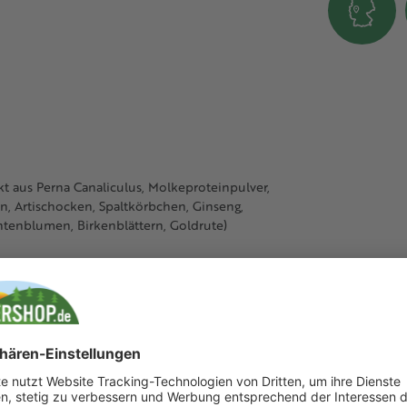
t aus Perna Canaliculus, Molkeproteinpulver,
, Artischocken, Spaltkörbchen, Ginseng,
ntenblumen, Birkenblättern, Goldrute)
 %
 Biotin 100.000 µg , Cholin 10.000 mg,