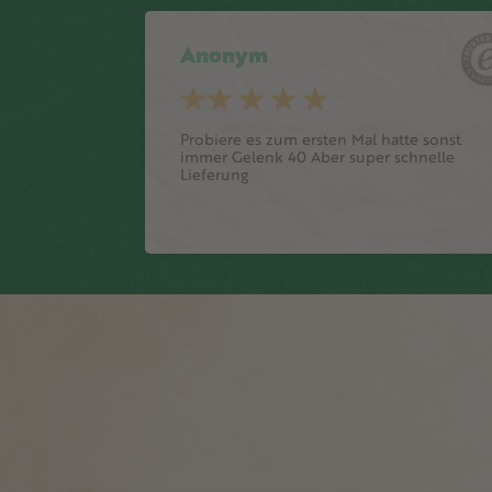
Anonym
Probiere es zum ersten Mal hatte sonst
immer Gelenk 40 Aber super schnelle
Lieferung