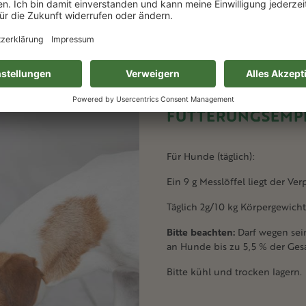
g
FÜTTERUNGSEMP
Für Hunde (täglich):
Ein 9 g Messlöffel liegt der Ve
Täglich 2g/10 kg Körpergewicht
Bitte beachten:
Darf wegen sei
an Hunde bis zu 5,5 % der Gesa
Bitte kühl und trocken lagern.