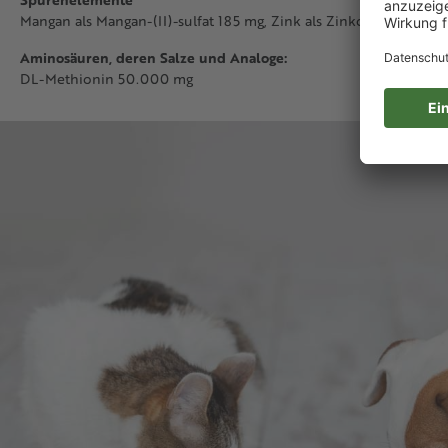
Mangan als Mangan-(II)-sulfat 185 mg, Zink als Zinkoxid 4.500 m
Aminosäuren, deren Salze und Analoge:
DL-Methionin 50.000 mg