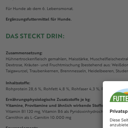
Für Hunde ab dem 6. Lebensmonat.
Ergänzungsfuttermittel für Hunde.
DAS STECKT DRIN:
Zusammensetzung:
Hühnertrockenfleisch gemahlen, Maisstärke, Muschelfleischextrak
Dextrose, Kräuter- und Fruchtmischung (bestehend aus: Weißdorn
Taigawurzel, Traubenkernen, Brennnesseln, Heidelbeeren, Stude
Inhaltsstoffe:
Rohprotein 28,6 %, Rohfett 4,8 %, Rohfaser 4,3 %, Rohasche 8,7
Ernährungsphysiologische Zusatzstoffe je kg:
Vitamine, Provitamine und ähnlich wirkende Stoffe
Vitamin B1 120 mg, Vitamin B6 als Pyridoxinhydrochlorid 120 mg
Carnithin als L-Carnitin 10.000 mg
Spurenelemente