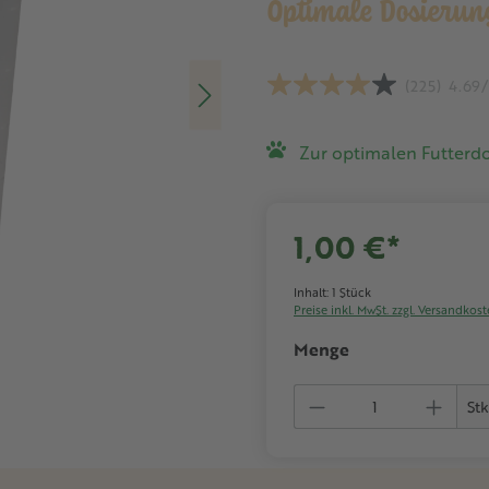
Optimale Dosierun
(225)
4.69
Zur optimalen Futterd
1,00 €*
Inhalt:
1 Stück
Preise inkl. MwSt. zzgl. Versandkos
Menge
Produkt Anzahl:
Stk