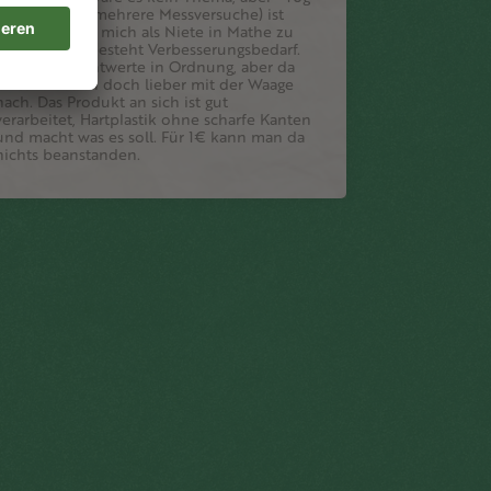
Abweichung (mehrere Messversuche) ist
dann auch für mich als Niete in Mathe zu
ungenau. Da besteht Verbesserungsbedarf.
Für grobe Richtwerte in Ordnung, aber da
mess ich dann doch lieber mit der Waage
nach. Das Produkt an sich ist gut
verarbeitet, Hartplastik ohne scharfe Kanten
und macht was es soll. Für 1€ kann man da
nichts beanstanden.