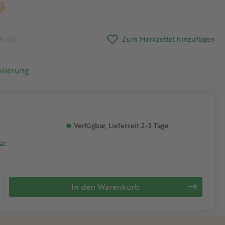
g
Zum Merkzettel hinzufügen
/5.00
osierung
Verfügbar, Lieferzeit 2-3 Tage
ten
 Gib den gewünschten Wert ein oder be
In den Warenkorb