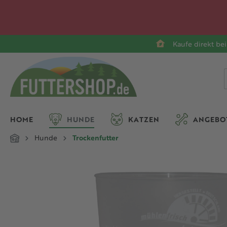
springen
Zur Hauptnavigation springen
Kaufe direkt bei
HOME
HUNDE
KATZEN
ANGEBO
Hunde
Trockenfutter
Bildergalerie überspringen