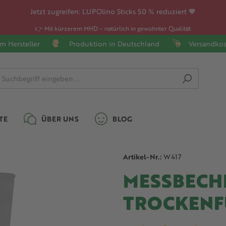
Jetzt zugreifen: LUPOlino Sticks 50 % reduziert 🧡
👉 Mit kürzerem MHD – natürlich in gewohnter Qualität
m Hersteller
Produktion in Deutschland
Versandkos
TE
ÜBER UNS
BLOG
Artikel-Nr.:
W417
MESSBECH
TROCKENF