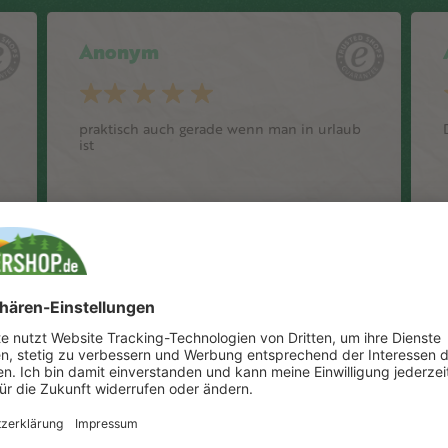
Anonym
praktisch auch gerade wenn man in urlaub
ist
Anonym
Ich bin froh, dass ich jetzt den Becher
habe. Damit lässt sich das Futter gut aus der
Packung nehmen. Die Stabilität gefällt mir
sehr gut.