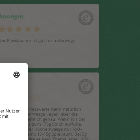
Anonym
Der Messbecher ist gut für unterwegs.
Anonym
Abweichende Messwerte Kann natürlich
auch an meiner Waage liegen, aber die
misst schon ziemlich genau. Wenn ich bei
dem Becher bis zum 175g Strich auffülle,
kommen auf der Küchenwaage nur 160-
162g raus. Das sind 13-15g Spielraum. Bei 5g
Abweichung wäre es kein Thema, aber +10g