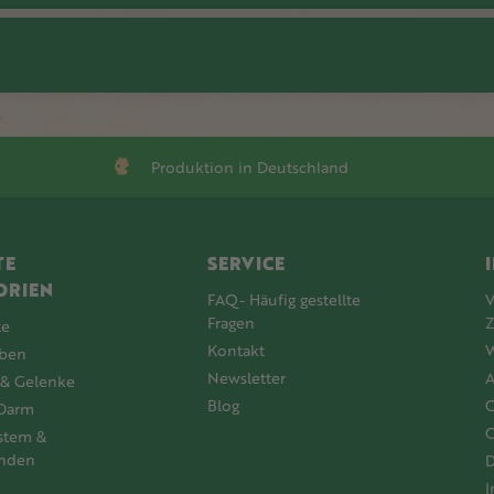
Produktion in Deutschland
TE
SERVICE
ORIEN
FAQ- Häufig gestellte
V
Fragen
Z
te
Kontakt
W
oben
Newsletter
& Gelenke
Blog
C
Darm
C
stem &
nden
D