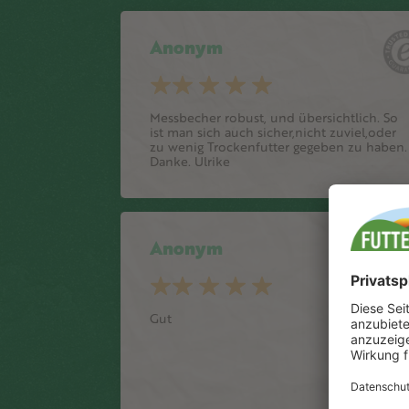
Anonym
Messbecher robust, und übersichtlich. So
ist man sich auch sicher,nicht zuviel,oder
zu wenig Trockenfutter gegeben zu haben.
Danke. Ulrike
Anonym
Gut