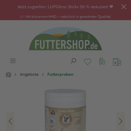
alt springen
Jetzt zugreifen: LUPOlino Sticks 50 % reduziert 🧡
👉 Mit kürzerem MHD – natürlich in gewohnter Qualität
Angebote
Futterproben
Bildergalerie überspringen