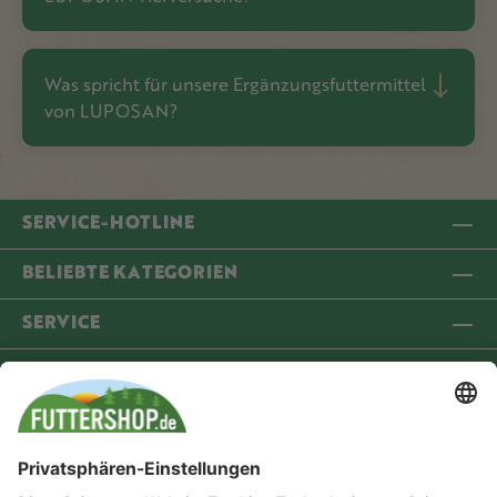
Was spricht für unsere Ergänzungsfuttermittel
von LUPOSAN?
SERVICE-HOTLINE
BELIEBTE KATEGORIEN
SERVICE
INFORMATIONEN
COMMUNITY
VERSANDPARTNER