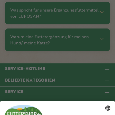
Was spricht für unsere Ergänzungsfuttermittel
von LUPOSAN?
Warum eine Futterergänzung für meinen
Hund/ meine Katze?
SERVICE-HOTLINE
BELIEBTE KATEGORIEN
SERVICE
INFORMATIONEN
COMMUNITY