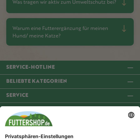
Was tragen wir aktiv zum Umweltschutz bei?
Warum eine Futterergänzung für meinen
Hund/ meine Katze?
SERVICE-HOTLINE
BELIEBTE KATEGORIEN
SERVICE
INFORMATIONEN
COMMUNITY
VERSANDPARTNER