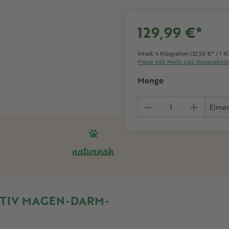
129,99 €*
Inhalt:
4 Kilogramm
(32,50 €* / 1 
Preise inkl. MwSt. zzgl. Versandkos
Menge
Produkt Anzahl:
Eimer
naturnah
TIV MAGEN-DARM-