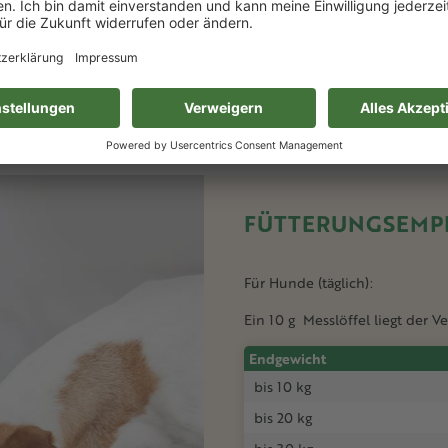
 Calcium 0,76 %, Phosphor 0,38 %
FÜTTERUNGSEMP
Für Hunde (täglich):
Ein 10 g Messlöffel liegt der V
Endgewicht
bis 10 kg
bis 20 kg