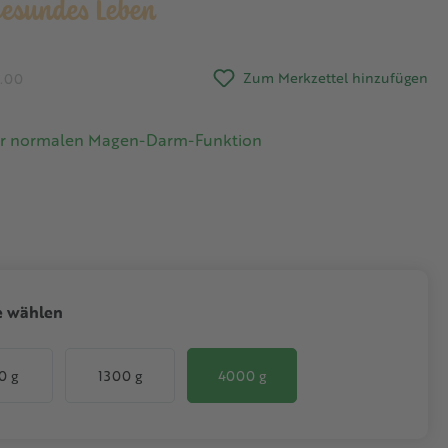
esundes Leben
Zum Merkzettel hinzufügen
5.00
ner normalen Magen-Darm-Funktion
auswählen
e wählen
0 g
1300 g
4000 g