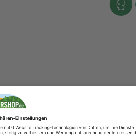
pflanzen (bestehend aus Fenchel, Kamille,
stelsamen, Olivenblätter, Flohsamenschalen