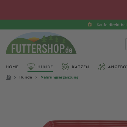
springen
Zur Hauptnavigation springen
Kaufe direkt bei
HOME
HUNDE
KATZEN
ANGEBO
Hunde
Nahrungsergänzung
Bildergalerie überspringen