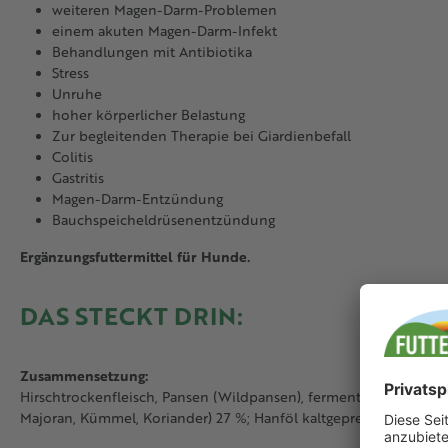
weiteren Magen-Darm-Problemen
einem akuten Magen-Darm-Infekt
Behandlungen mit Antibiotika
Stress
Unruhe
hoher körperlicher Belastung
Zur begleitenden Therapie bei Giardienbefall
Colitis
Gastritis
Magen-Darm-Entzündung
Bauchspeicheldrüsenentzündung
Ergänzungsfuttermittel für Hunde.
DAS STECKT DRIN:
Zusammensetzung:
Hirschtrockenfleisch, Pansen (Wildpansen), fermentierte Kräuter
Majoran, Kümmel, Koriander) 27 %; Hanföl kaltgepresst, Mariendi