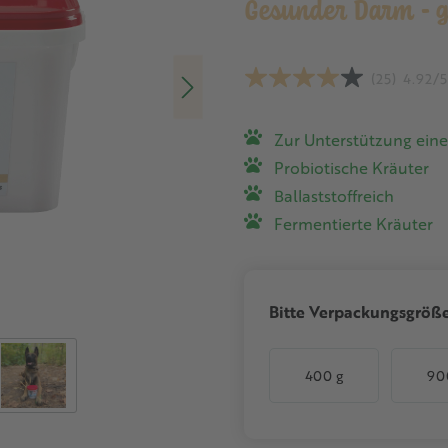
Gesunder Darm - g
(25)
4.92/
Zur Unterstützung ei
Probiotische Kräuter
Ballaststoffreich
Fermentierte Kräuter
Bitte Verpackungsgröß
400 g
90