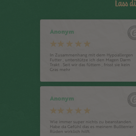
Lass d
Anonym
In Zusammenhang mit dem Hypoallergen
Futter , unterstütze ich den Magen Darm
Trakt . Seit wir das füttern , frisst sie kein
Gras mehr
Anonym
Wie immer super nichts zu beanstanden.
Habe da Gefühl das es meinem Bullterrier
Rüden wirklich hilft.