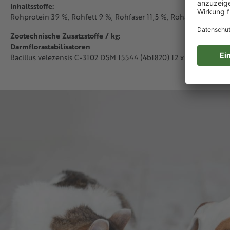
Inhaltsstoffe:
Rohprotein 39 %, Rohfett 9 %, Rohfaser 11,5 %, Rohasche 8,9 %,
Zootechnische Zusatzstoffe / kg:
Darmflorastabilisatoren
9
Bacillus velezensis C-3102 DSM 15544 (4b1820) 12 x 10
KBE