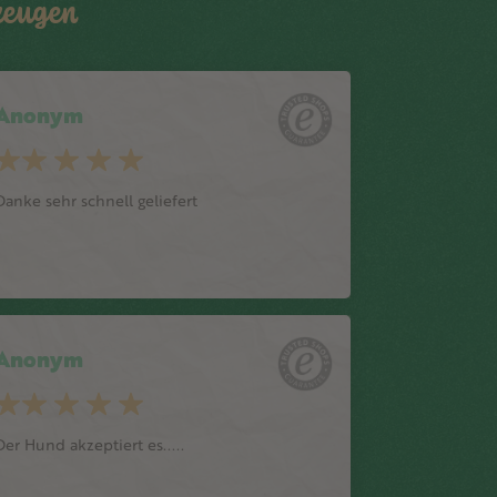
rzeugen
Anonym
Danke sehr schnell geliefert
Anonym
Der Hund akzeptiert es.....