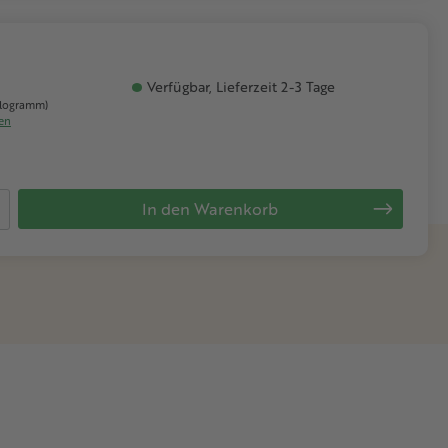
Verfügbar, Lieferzeit 2-3 Tage
Kilogramm)
ten
 Gib den gewünschten Wert ein oder be
In den Warenkorb