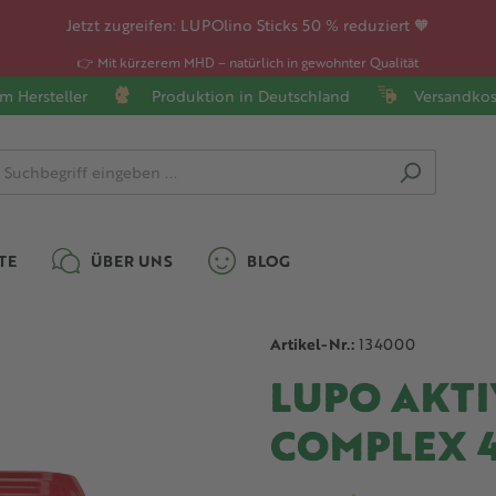
Jetzt zugreifen: LUPOlino Sticks 50 % reduziert 🧡
👉 Mit kürzerem MHD – natürlich in gewohnter Qualität
m Hersteller
Produktion in Deutschland
Versandkos
TE
ÜBER UNS
BLOG
Artikel-Nr.:
134000
LUPO AKT
COMPLEX 4