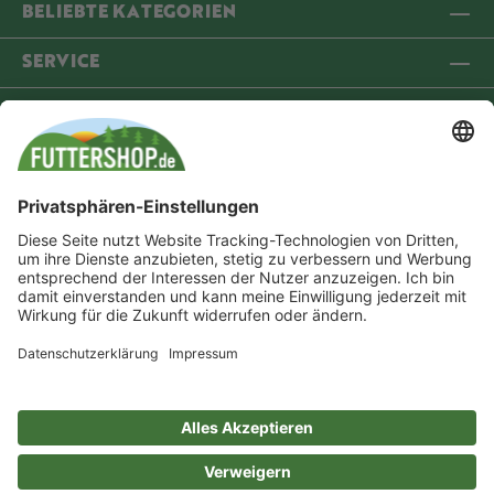
BELIEBTE KATEGORIEN
SERVICE
INFORMATIONEN
COMMUNITY
VERSANDPARTNER
ZAHLUNGSMETHODEN
* Alle Preise inkl. gesetzl. Mehrwertsteuer zzgl.
Versandkosten
und ggf.
Nachnahmegebühren, wenn nicht anders angegeben. Durchgestrichene Preise
entsprechen der unverbindlichen Preisempfehlung (UVP) des Herstellers.
Dein Online-Werksverkauf für: