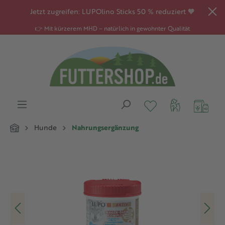
alt springen
Jetzt zugreifen: LUPOlino Sticks 50 % reduziert 🧡
👉 Mit kürzerem MHD – natürlich in gewohnter Qualität
Hunde
Nahrungsergänzung
Bildergalerie überspringen